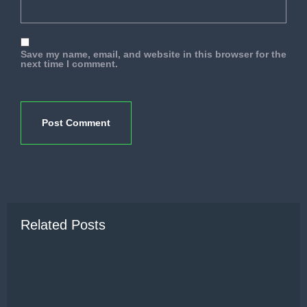
Save my name, email, and website in this browser for the
next time I comment.
Related Posts
1
M
T
A